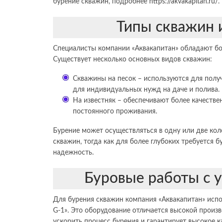
бурение скважин, подробнее
https://akvakapitan.ru/
.
Типы скважин 
Специалисты компании «Аквакапитан» обладают бо
Существует несколько основных видов скважин:
Скважины на песок – используются для полу
для индивидуальных нужд на даче и полива.
На известняк – обеспечивают более качестве
постоянного проживания.
Бурение может осуществляться в одну или две кол
скважин, тогда как для более глубоких требуется 
надежность.
Буровые работы с 
Для бурения скважин компания «Аквакапитан» испо
G-1». Это оборудование отличается высокой произ
ускорить процесс бурения и гарантирует высокое 