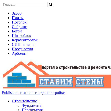
Забор
Плиты
Потолок
Сайдинг
Бетон
Шлакоблок
Керамзитоблок
СИП панели
Профнастил
Арболит
Publisher - технологии для постройки
Строительство
Фундамент
Перекрытия