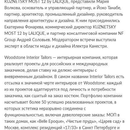
KUZNETSKY MOST 12 by LALIQUE, представили Мария
Волкова, основатель и управляющий партнер, и Йоко Танабе,
партнер, архитектор, промышленный дизайнер, руководитель
направления архитектуры и дизайна. К ним присоединились
Екатерина Фонарева, коммерческий директор KUZNETSKY
MOST 12 by LALIQUE, и партнер консалтинговой компании NF
Group Андрей Соловьев. Модератором встречи выступила
эксперт в области моды и дизайна Илектра Канестри.
Woodstone Interior Tailors — интерьерная компания, которая
реализует проекты для российских и международных
заказчиков, делая ставку на делюкс-интерьеры с
вневременным дизайном. В самом названии Interior Tailors есть
отсылка к значимой черте интерьеров от Woodstone: каждый
из их проектов адаптируется под личность и потребности
заказчика, как сшитый на заказ костюм. Портфолио компании
насчитывает более 50 успешно реализованных проектов, в
которых эстетика неразрывно соединена с
функциональностью, включая девелоперские заказы: МОП в
таких домах, как «Belle Epoque», «Чистые пруды», «Царев сад» в
Москве, комплекс резиденций «17/33» в Санкт Петербурге и