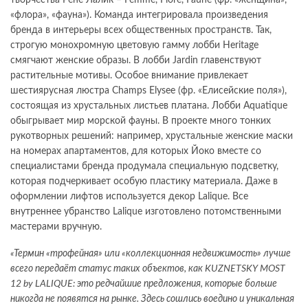
творчества Рене Лалик – Femme, Flore, Faune (фр. «женщина»,
«флора», «фауна»). Команда интегрировала произведения
бренда в интерьеры всех общественных пространств. Так,
строгую монохромную цветовую гамму лобби Heritage
смягчают женские образы. В лобби Jardin главенствуют
растительные мотивы. Особое внимание привлекает
шестиярусная люстра Champs Elysee (фр. «Елисейские поля»),
состоящая из хрустальных листьев платана. Лобби Aquatique
обыгрывает мир морской фауны. В проекте много тонких
рукотворных решений: например, хрустальные женские маски
на номерах апартаментов, для которых Йоко вместе со
специалистами бренда продумала специальную подсветку,
которая подчеркивает особую пластику материала. Даже в
оформлении лифтов используется декор Lalique. Все
внутреннее убранство Lalique изготовлено потомственными
мастерами вручную.
«Термин «трофейная» или «коллекционная недвижимость» лучше
всего передаёт статус таких объектов, как KUZNETSKY MOST
12 by LALIQUE: это редчайшие предложения, которые больше
никогда не появятся на рынке. Здесь сошлись воедино и уникальная