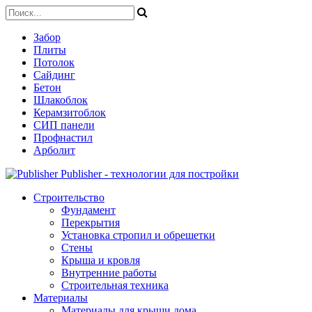
Забор
Плиты
Потолок
Сайдинг
Бетон
Шлакоблок
Керамзитоблок
СИП панели
Профнастил
Арболит
Publisher - технологии для постройки
Строительство
Фундамент
Перекрытия
Установка стропил и обрешетки
Стены
Крыша и кровля
Внутренние работы
Строительная техника
Материалы
Материалы для крыши дома