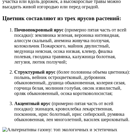
участка или вдоль дорожек, а высокорослые травы можно
высадить живой изгородью или перед оградой.
Цветник составляют из трех ярусов растений:
Почвопокровный ярус
(примерно пятая часть от всей
посадки): земляника зеленая, вероника нитевидная,
алиссум скальный, анемона живучка ползучая,
колокольчик Пожарского, майник двулистный,
медуница неясная, осока низкая, клевер, фиалка
полевая, гвоздика травянка, калужница болотная,
легузия, лютик ползучий;
Структурный ярус
(более половины объема цветника):
полынь, вейник остроцветковый, дубровник
обыкновенный, душица обыкновенная, колерия сизая,
горчица белая, молиния голубая, овсик извилистый,
орляк обыкновенный, осока коротковолосистая;
Акцентный ярус
(примерно пятая часть от всей
посадки): эхинацея, кровохлебка лекарственная,
посконник, ирис болотный, ирис сибирский, румянка
обыкновенная, лен многолетний, василек шероховатый.