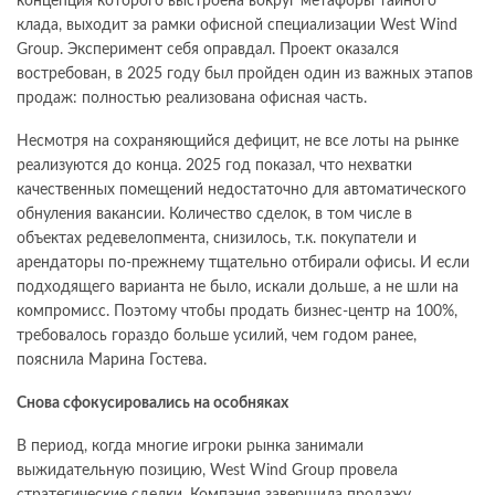
концепция которого выстроена вокруг метафоры тайного
клада, выходит за рамки офисной специализации West Wind
Group. Эксперимент себя оправдал. Проект оказался
востребован, в 2025 году был пройден один из важных этапов
продаж: полностью реализована офисная часть.
Несмотря на сохраняющийся дефицит, не все лоты на рынке
реализуются до конца. 2025 год показал, что нехватки
качественных помещений недостаточно для автоматического
обнуления вакансии. Количество сделок, в том числе в
объектах редевелопмента, снизилось, т.к. покупатели и
арендаторы по-прежнему тщательно отбирали офисы. И если
подходящего варианта не было, искали дольше, а не шли на
компромисс. Поэтому чтобы продать бизнес-центр на 100%,
требовалось гораздо больше усилий, чем годом ранее,
пояснила Марина Гостева.
Снова сфокусировались на особняках
В период, когда многие игроки рынка занимали
выжидательную позицию, West Wind Group провела