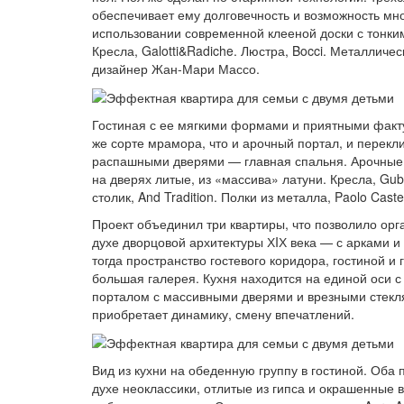
обеспечивает ему долговечность и возможность мно
использовании современной клееной доски с тонки
Кресла, Galotti&Radiche. Люстра, Bocci. Металличес
дизайнер Жан-Мари Массо.
Гостиная с ее мягкими формами и приятными факту
же сорте мрамора, что и арочный портал, и перекл
распашными дверями — главная спальня. Арочные д
на дверях литые, из «массива» латуни. Кресла, Gub
столик, And Tradition. Полки из металла, Paolo Castel
Проект объединил три квартиры, что позволило ор
духе дворцовой архитектуры ХIХ века — с арками и
тогда пространство гостевого коридора, гостиной и
большая галерея. Кухня находится на единой оси
порталом с массивными дверями и врезными стекл
приобретает динамику, смену впечатлений.
Вид из кухни на обеденную группу в гостиной. Об
духе неоклассики, отлитые из гипса и окрашенные 