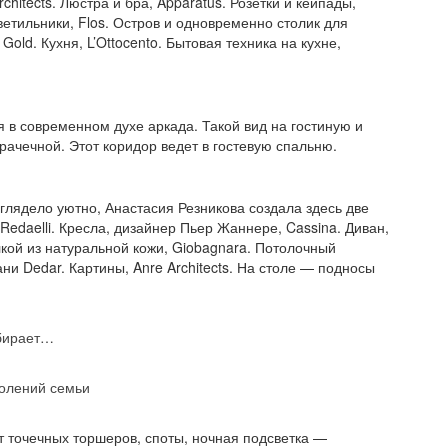
hitects. Люстра и бра, Apparatus. Розетки и кейпады,
ветильники, Flos. Остров и одновременно столик для
Gold. Кухня, L’Ottocento. Бытовая техника на кухне,
в современном духе аркада. Такой вид на гостиную и
рачечной. Этот коридор ведет в гостевую спальню.
лядело уютно, Анастасия Резникова создала здесь две
 Redaelli. Кресла, дизайнер Пьер Жаннере, Cassina. Диван,
кой из натуральной кожи, Giobagnara. Потолочный
кани Dedar. Картины, Anre Architects. На столе — подносы
ыбирает…
колений семьи
 точечных торшеров, споты, ночная подсветка —