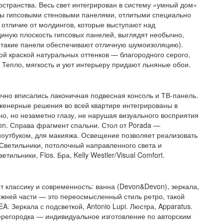
транства. Весь свет интегрирован в систему «умный дом»
аны гипсовыми стеновыми панелями, отлитыми специально
В отличие от молдингов, которые выступают над
диную плоскость гипсовых панелей, выглядят необычно,
к такие панели обеспечивают отличную шумоизоляцию).
й краской натуральных оттенков — благородного серого,
. Тепло, мягкость и уют интерьеру придают льняные обои.
ично вписались лаконичная подвесная консоль и ТВ-панель.
нженерные решения во всей квартире интегрированы в
о, но незаметно глазу, не нарушая визуального восприятия
ron. Справа фрагмент спальни. Стол от Porada —
ноутбуком, для макияжа. Освещение позволяет реализовать
. Светильники, потолочный направленного света и
ильники, Flos. Бра, Kelly Westler/Visual Comfort.
 классику и современность: ванна (Devon&Devon), зеркала,
ижней части — это переосмысленный стиль ретро, такой
A. Зеркала с подсветкой, Antonio Lupi. Люстра, Apparatus.
 перегородка — индивидуальное изготовление по авторским