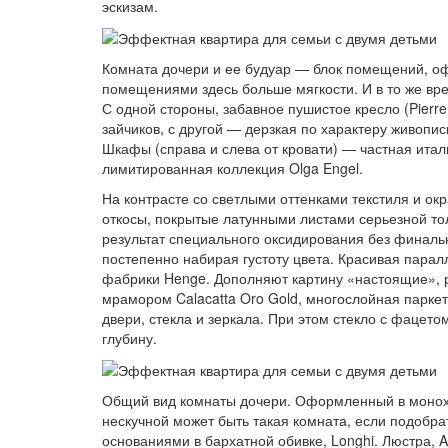
эскизам.
Комната дочери и ее будуар — блок помещений, о
помещениями здесь больше мягкости. И в то же вр
С одной стороны, забавное пушистое кресло (Pierr
зайчиков, с другой — дерзкая по характеру живопись
Шкафы (справа и слева от кровати) — частная италь
лимитированная коллекция Olga Engel.
На контрасте со светлыми оттенками текстиля и 
откосы, покрытые латунными листами серьезной т
результат специального оксидирования без финаль
постепенно набирая густоту цвета. Красивая пара
фабрики Henge. Дополняют картину «настоящие», 
мрамором Calacatta Oro Gold, многослойная паркет
двери, стекла и зеркала. При этом стекло с фацето
глубину.
Общий вид комнаты дочери. Оформленный в монохр
нескучной может быть такая комната, если подобрат
основаниями в бархатной обивке, Longhi. Люстра, Ap