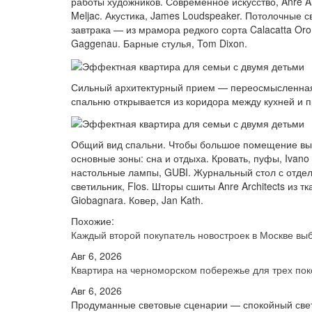
работы художников. Современное искусство, Anre Arc
Meljac. Акустика, James Loudspeaker. Потолочные с
завтрака — из мрамора редкого сорта Calacatta Oro 
Gaggenau. Барные стулья, Tom Dixon.
Сильный архитектурный прием — переосмысленная 
спальню открывается из коридора между кухней и п
Общий вид спальни. Чтобы большое помещение выг
основные зоны: сна и отдыха. Кровать, пуфы, Ivano
настольные лампы, GUBI. Журнальный стол с отдел
светильник, Flos. Шторы сшиты Anre Architects из т
Giobagnara. Ковер, Jan Kath.
Похожие:
Каждый второй покупатель новостроек в Москве в
Авг 6, 2026
Квартира на черноморском побережье для трех по
Авг 6, 2026
Продуманные световые сценарии — спокойный свет