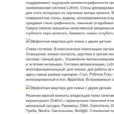
поддерживают ощущение кинематографичности прос
(американская система Lutron). Стены декориров
для этого интерьера по чертежам автора проекта. 
поверхностью стены, вырезы, интегрированные в е
придавая стене графичность, лаконизм (и вдобаво
Сверху панели окрашены качественной американско
глубокого серо-зеленого, бежевого, нежно-голубого
Слева гостиная. В классическую композицию орган
Освещение, климат-контроль, акустика и прочие и
систему «умный дом». Управление автоматизирован
и эстетики интерьера. Система автоматизации, Lut
многофункциональный: для чтения, для работы за 
здесь самые разные сценарии. Стул, Poltrona Frau
интегрированный в пол, Apparatus. Встраиваемые свет
Решение ванной комнаты владельцев тонко сочетает
керамогранит (Inalco) с мраморными панелями в н
актуальный сегодня. Раковины, Cielo. Смесители, CE
Тумба, Neutra. Светильники, Axolight. Стеклянная