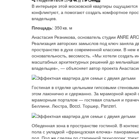
В интерьере этой московской квартиры ощущаются 
конфликтуют, а помогают создать комфортное прост
владельцев.
Площадь
: 350 кв. м
Анастасия Резникова, основатель студии ANRE ARC
Реализация авторских замыслов под ключ заняла дв
пространство в духе современной классики. В нем е
основательность, весомость. «Мы хотели создать и
масштабных архитектурных решений до мельчайших 
владельцев», — объясняет автор проекта Анастаси
Гостиная в отделке цельными гипсовыми стеновым
этом лаконично и сдержанно. За мраморной аркой
мраморным порталом — гостевая спальня и прачечн
Беллини. Люстра, Bocci. Торшер, Panzeri.
Обеденная зона в пространстве гостиной. В контек
пола с укладкой «французская елочка» панорамные
пол. Пол же сделан по старинной технологии: трех