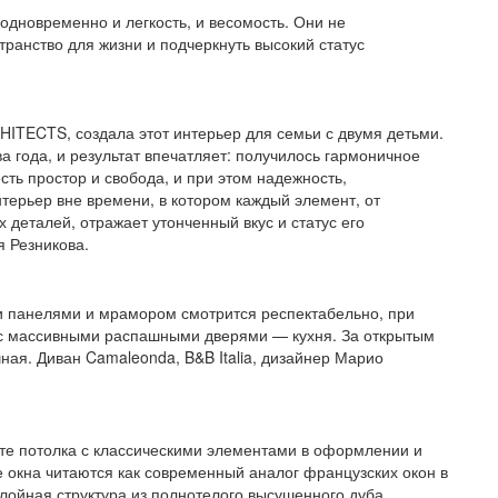
одновременно и легкость, и весомость. Они не
ранство для жизни и подчеркнуть высокий статус
HITECTS, создала этот интерьер для семьи с двумя детьми.
а года, и результат впечатляет: получилось гармоничное
сть простор и свобода, и при этом надежность,
нтерьер вне времени, в котором каждый элемент, от
деталей, отражает утонченный вкус и статус его
я Резникова.
и панелями и мрамором смотрится респектабельно, при
 с массивными распашными дверями — кухня. За открытым
ая. Диван Camaleonda, B&B Italia, дизайнер Марио
сте потолка с классическими элементами в оформлении и
 окна читаются как современный аналог французских окон в
слойная структура из полнотелого высушенного дуба