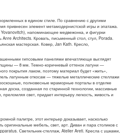
формленных в едином стиле. По сравнению с другими
емя привнесен элемент метамодернистской игры и эпатажа.
e Yovanovitch), напоминающее медвежонка, и фигурки
 Anre Architects. Кровать, письменный стол, стул, Porada.
янская мастерская. Ковер, Jan Kath. Кресло,
окрашенными гипсовыми панелями впечатляюще выглядят
олщины — 8 мм. Темно-коричневый оттенок латуни —
ного покрытия лаком, поэтому материал будет «жить»,
ллель латунным откосам — тяжелые металлические стеллажи
роскошные, полновесные мраморные порталы в отделке
ная доска, созданная по старинной технологии, массивные
м, преломляя свет, придает интерьеру легкость, живость и
омной палитре, этот интерьер доказывает, насколько
ь оригинальные мебель, свет, арт. Диван и пара столиков с
paratus. Светильник-стеллаж, Atelier Areti. Кресла с ушками,