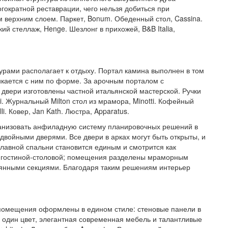
гократной реставрации, чего нельзя добиться при
м верхним слоем. Паркет, Bonum. Обеденный стол, Cassina.
кий стеллаж, Henge. Шезлонг в прихожей, B&B Italia,
рами располагает к отдыху. Портал камина выполнен в том
икается с ним по форме. За арочным порталом с
вери изготовлены частной итальянской мастерской. Ручки
i. Журнальный Milton стол из мрамора, Minotti. Кофейный
li. Ковер, Jan Kath. Люстра, Apparatus.
ганизовать анфиладную систему планировочных решений в
 двойными дверями. Все двери в арках могут быть открыты, и
 главной спальни становится единым и смотрится как
 с гостиной-столовой; помещения разделены мраморным
янными секциями. Благодаря таким решениям интерьер
а помещения оформлены в едином стиле: стеновые панели в
в один цвет, элегантная современная мебель и талантливые